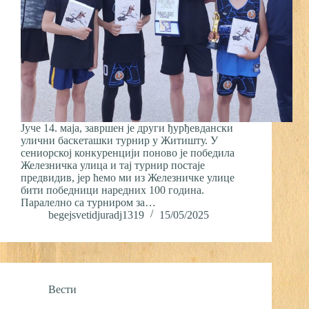
Јуче 14. маја, завршен је други ђурђевдански
улични баскеташки турнир у Житишту. У
сениорској конкуренцији поново је победила
Железничка улица и тај турнир постаје
предвидив, јер ћемо ми из Железничке улице
бити победници наредних 100 година.
Паралелно са турниром за…
begejsvetidjuradj1319
15/05/2025
Вести