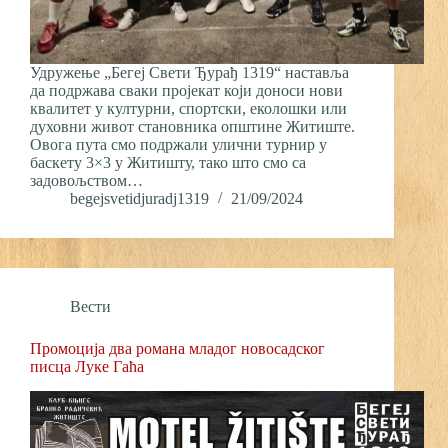
Удружење „Бегеј Свети Ђурађ 1319“ наставља
да подржава сваки пројекат који доноси нови
квалитет у културни, спортски, еколошки или
духовни живот становника општине Житиште.
Овога пута смо подржали улични турнир у
баскету 3×3 у Житишту, тако што смо са
задовољством…
begejsvetidjuradj1319
21/09/2024
Вести
Промоција два романа младог новосадског
писца Луке Гаћа