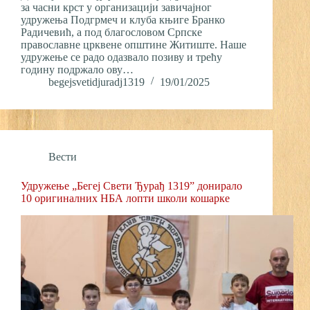
за часни крст у организацији завичајног
удружења Подгрмеч и клуба књиге Бранко
Радичевић, а под благословом Српске
православне црквене општине Житиште. Наше
удружење се радо одазвало позиву и трећу
годину подржало ову…
begejsvetidjuradj1319
19/01/2025
Вести
Удружење „Бегеј Свети Ђурађ 1319” донирало
10 оригиналних НБА лопти школи кошарке