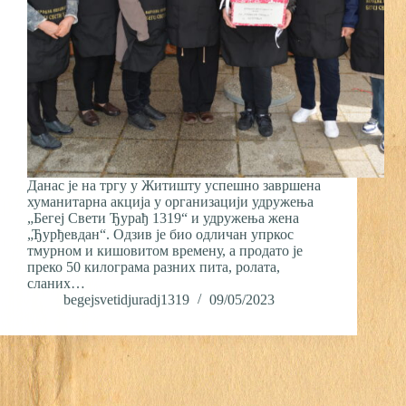
Данас је на тргу у Житишту успешно завршена
хуманитарна акција у организацији удружења
„Бегеј Свети Ђурађ 1319“ и удружења жена
„Ђурђевдан“. Одзив је био одличан упркос
тмурном и кишовитом времену, а продато је
преко 50 килограма разних пита, ролата,
сланих…
begejsvetidjuradj1319
09/05/2023