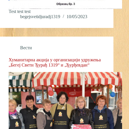
Test test test
begejsvetidjuradj1319
10/05/2023
Вести
Хуманитарна акција у организацији удружења
„Бегеј Свети Ђурађ 1319“ и „Ђурђевдан“