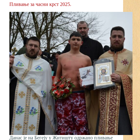
Пливање за часни крст 2025.
Данас је на Бегеју у Житишту одржано пливање