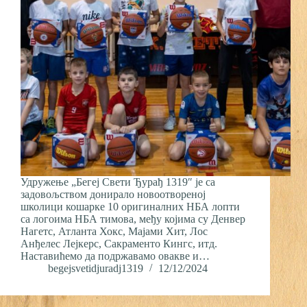
Удружење „Бегеј Свети Ђурађ 1319″ је са
задовољством донирало новоотвореној
школици кошарке 10 оригиналних НБА лопти
са логоима НБА тимова, међу којима су Денвер
Нагетс, Атланта Хокс, Мајами Хит, Лос
Анђелес Лејкерс, Сакраменто Кингс, итд.
Наставићемо да подржавамо овакве и…
begejsvetidjuradj1319
12/12/2024