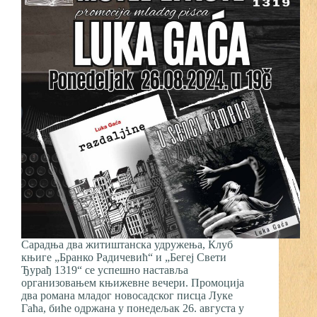
Сарадња два житиштанска удружења, Клуб
књиге „Бранко Радичевић“ и „Бегеј Свети
Ђурађ 1319“ се успешно наставља
организовањем књижевне вечери. Промоција
два романа младог новосадског писца Луке
Гаћа, биће одржана у понедељак 26. августа у