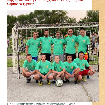
мајице за турнир
На иницијативу Срђана Мијатовића, Вука