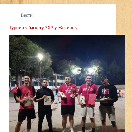
Вести
Турнир у баскету 3X3 у Житишту