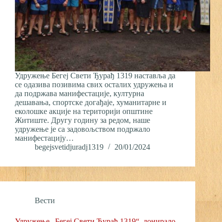
Удружење Бегеј Свети Ђурађ 1319 наставља да
се одазива позивима свих осталих удружења и
да подржава манифестације, културна
дешавања, спортске догађаје, хуманитарне и
еколошке акције на територији општине
Житиште. Другу годину за редом, наше
удружење је са задовољством подржало
манифестацију…
begejsvetidjuradj1319
20/01/2024
Вести
Удружење „Бегеј Свети Ђурађ 1319“, донирало