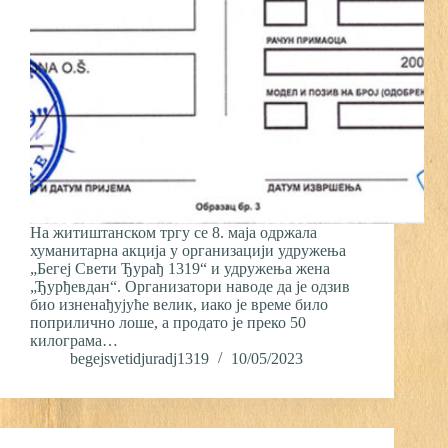
На житиштанском тргу се 8. маја одржала
хуманитарна акција у организацији удружења
„Бегеј Свети Ђурађ 1319“ и удружења жена
„Ђурђевдан“. Организатори наводе да је одзив
био изненађујуће велик, иако је време било
поприлично лоше, а продато је преко 50
килограма…
begejsvetidjuradj1319
10/05/2023