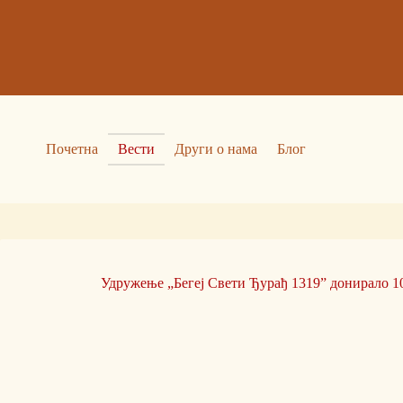
Skip
to
content
Почетна
Вести
Други о нама
Блог
Удружење „Бегеј Свети Ђурађ 1319” донирало 