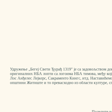
Удружење „Бегеј Свети Ђурађ 1319″ је са задовољством д
оригиналних НБА лопти са логоима НБА тимова, међу који
Лос Анђелес Лејкерс, Сакраменто Кингс, итд. Наставићемо
општини Житиште и то превасходно из области културе, сп
Поделите ч