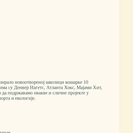
онирало новоотвореној школици кошарке 10
ма су Денвер Нагетс, Атланта Хокс, Мајами Хит,
 да подржавамо овакве и сличне пројекте у
орта и екологије.
ланак