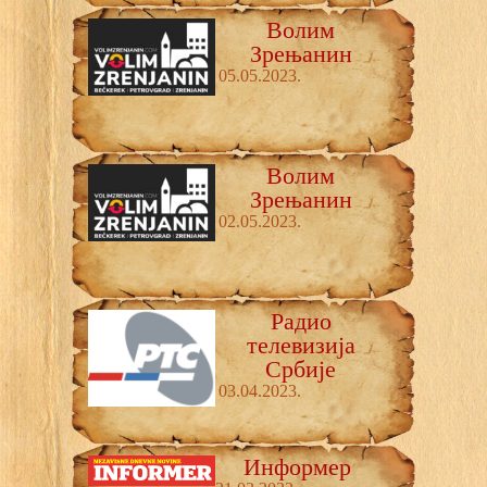
Волим
Зрењанин
05.05.2023.
Волим
Зрењанин
02.05.2023.
Радио
телевизија
Србије
03.04.2023.
Информер