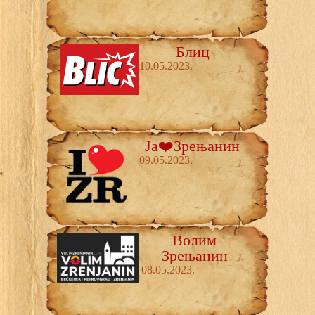
Блиц
10.05.2023.
Ја❤️Зрењанин
09.05.2023.
Волим
Зрењанин
08.05.2023.