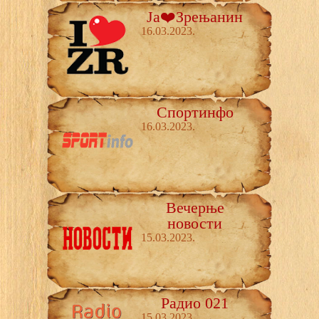
Ја❤️Зрењанин
16.03.2023.
Спортинфо
16.03.2023.
Вечерње
новости
15.03.2023.
Радио 021
15.03.2023.