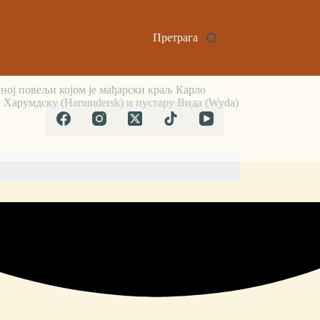
Претрага
овној повељи којом је мађарски краљ Карло
, Харумдску (Harumdersk) и пустару Вида (Wyda)