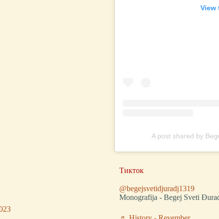
View 
A post shared by Beg
Тикток
@begejsvetidjuradj1319
Monografija - Begej Sveti Đura
023
♬ History - Revember