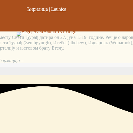
Ћирилица
|
Latinica
есту Свети Ђурађ датира од 27. јуна 1319. године. Реч је о дар
ети Ђурађ (Zenthgyurgh), Итебеј (Ithebew), Идварнак (Wduarnok)
талију и његовом брату Етелу.
формација –