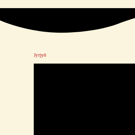
Јутјуб