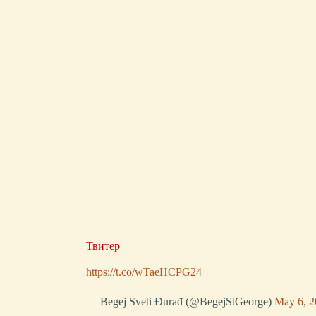
Твитер
https://t.co/wTaeHCPG24
— Begej Sveti Đurađ (@BegejStGeorge)
May 6, 2