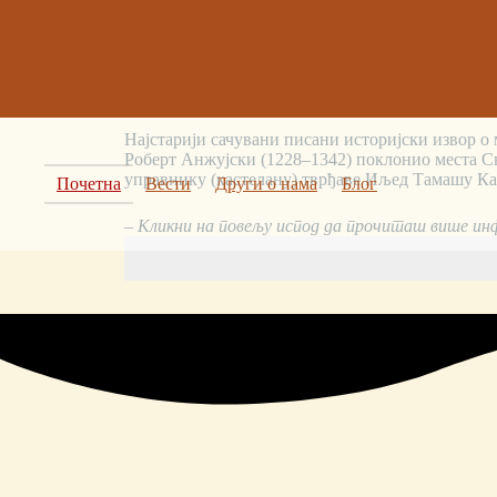
Бегеј
Свети Ђурађ
1319
Најстарији сачувани писани историјски извор о м
Роберт Анжујски (1228–1342) поклонио места Св
управнику (кастелану) тврђаве Иљед Тамашу Кар
Почетна
Вести
Други о нама
Блог
– Кликни на повељу испод да прочиташ више ин