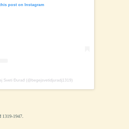
this post on Instagram
ej Sveti Đurađ (@begejsvetidjuradj1319)
đ 1319-1947.