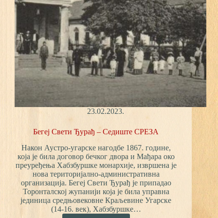
23.02.2023.
Бегеј Свети Ђурађ – Седиште СРЕЗА
Након Аустро-угарске нагодбе 1867. године,
која је била договор бечког двора и Мађара око
преуређења Хабзбуршке монархије, извршена је
нова територијално-административна
организација. Бегеј Свети Ђурађ је припадао
Торонталској жупанији која је била управна
јединица средњовековне Краљевине Угарске
(14-16. век), Хабзбуршке…