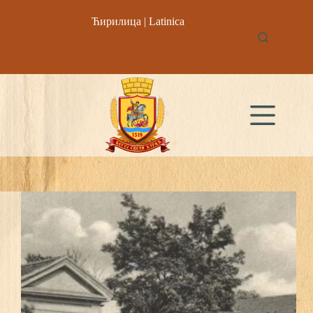
Skip
to
Ћирилица
|
Latinica
content