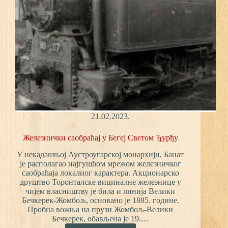
21.02.2023.
Железнички саобраћај у Бегеј Светом Ђурђу
У некадашњој Аустроугарској монархији, Банат
је располагао најгушћом мрежом железничког
саобраћаја локалног карактера. Акционарско
друштво Торонталске вициналне железнице у
чијем власништву је била и линија Велики
Бечкерек-Жомбољ, основано је 1885. године.
Пробна вожња на прузи Жомбољ-Велики
Бечкерек, обављена је 19.…