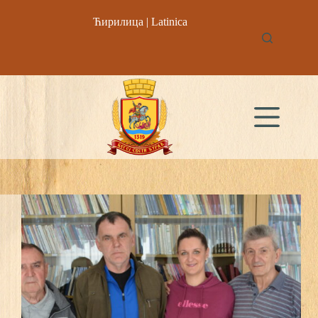
Skip
to
Ћирилица
|
Latinica
content