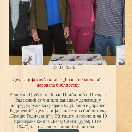
23.03.2023.
Делегација клуба књиге „Бранко Радичевић“
даровала библиотеку
Велимир Грубачки, Зоран Прибишић и Предраг
Радаковић су чинили данашњу делегацију
испред удружења грађана Клуб књиге „Бранко
Радичевић“. Делегација је посетила библиотеку
„Бранко Радичевић“ у Житишту и поклонила 10
примерака књиге „Бегеј Свети Ђурађ 1319-
1947“, тако да сви чланови библиотеке…