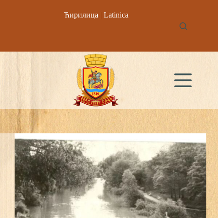
Skip
to
Ћирилица
|
Latinica
content