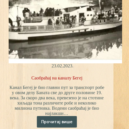
23.02.2023.
Саобраћај на каналу Бегеј
Канал Бегеј је био главни пут за транспорт робе
у овом делу Баната све до друге половине 19.
века. За скоро два века, превезено је на стотине
хиљада тона различите робе и неколико
милиона путника. Водени саобраћај је био
најлакши…
Прочитај више
Саобраћај