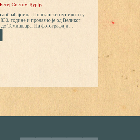
 Бегеј Светом Ђурђу
ој саобраћајница. Поштански пут илити у
830. године и пролазио је од Великог
ве до Темишвара. На фотографији…
ајница
или