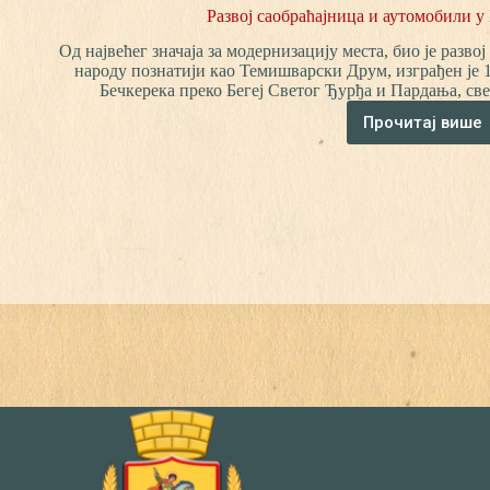
Развој саобраћајница и аутомобили у
Од највећег значаја за модернизацију места, био је разв
народу познатији као Темишварски Друм, изграђен је 1
Бечкерека преко Бегеј Светог Ђурђа и Пардања, с
Прочитај више
Развој
саобраћ
и
аутомоб
у
Бегеј
Светом
Ђурђу