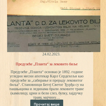
24.02.2023.
Предузеће „Планта“ за лековито биље
Предузеће „Планта“ основао је 1892. године
угледни месни апотекар Карл Сердехељи као
предузеће за „сабирање и прераду лековитог
биља“. Становници Бегеј Светог Ђурђа су на
пашњацима и лединама брали лековите траве
(камилицу, црни и бели слез, булку, хајдучку
траву, мајчину…
Прочитај више