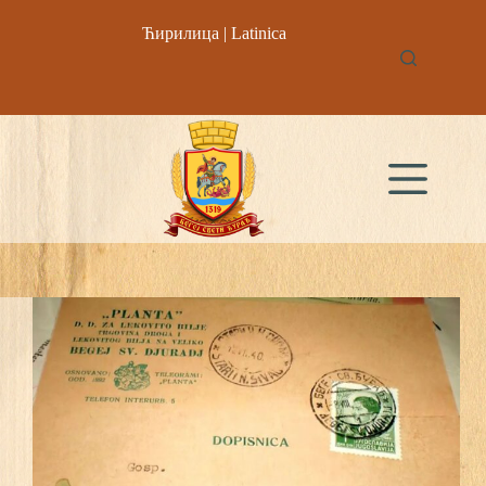
Skip
to
Ћирилица
|
Latinica
content