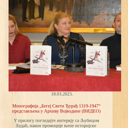
„Бегеј
Свети
Ђурађ
1319-
1947“
(ВИДЕО)
18.03.2023.
Монографија „Бегеј Свети Ђурађ 1319-1947“
представљена у Архиву Војводине (ВИДЕО)
У прилогу погледајте интервју са Љубицом
Будаћ, након промоције њене историјске