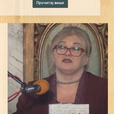
Прочитај више
АРХИВ
ВОЈВОДИНЕ:
ПРОМОЦИЈА
КЊИГЕ
„БЕГЕЈ
СВЕТИ
ЂУРАЂ
1319–
1947”