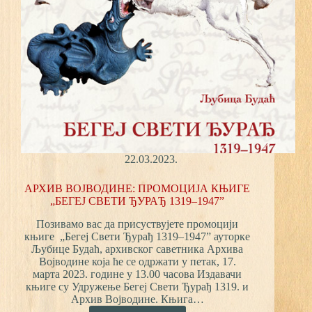
22.03.2023.
АРХИВ ВОЈВОДИНЕ: ПРОМОЦИЈА КЊИГЕ
„БЕГЕЈ СВЕТИ ЂУРАЂ 1319–1947”
Позивамо вас да присуствујете промоцији
књиге „Бегеј Свети Ђурађ 1319–1947” ауторке
Љубице Будаћ, архивског саветника Архива
Војводине која ће се одржати у петак, 17.
марта 2023. године у 13.00 часова Издавачи
књиге су Удружење Бегеј Свети Ђурађ 1319. и
Архив Војводине. Књига…