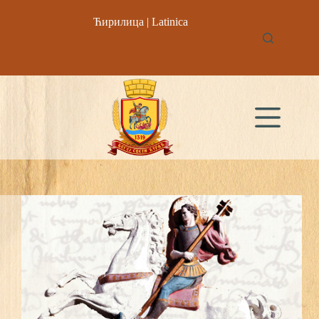
Skip
to
Ћирилица
|
Latinica
content