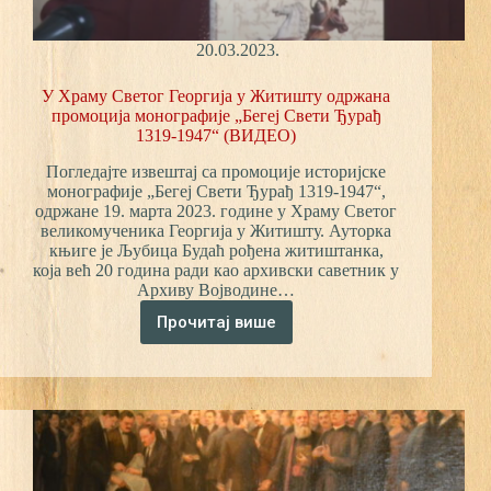
20.03.2023.
У Храму Светог Георгија у Житишту одржана
промоција монографије „Бегеј Свети Ђурађ
1319-1947“ (ВИДЕО)
Погледајте извештај са промоције историјске
монографије „Бегеј Свети Ђурађ 1319-1947“,
одржане 19. марта 2023. године у Храму Светог
великомученика Георгија у Житишту. Ауторка
књиге је Љубица Будаћ рођена житиштанка,
која већ 20 година ради као архивски саветник у
Архиву Војводине…
Прочитај више
У
Храму
Светог
Георгија
у
Житишту
одржана
промоција
монографије