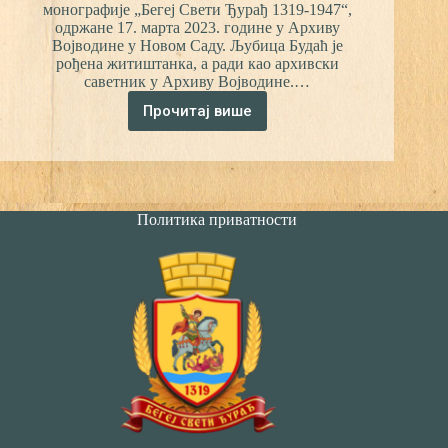
монографије „Бегеј Свети Ђурађ 1319-1947“,
одржане 17. марта 2023. године у Архиву
Војводине у Новом Саду. Љубица Будаћ је
рођена житиштанка, а ради као архивски
саветник у Архиву Војводине.…
Прочитај више
Монографија
„Бегеј
Свети
Ђурађ
1319-
1947“
Политика приватности
представљена
у
Архиву
Војводине
(ВИДЕО)