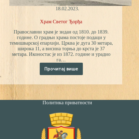
18.02.2023.
Храм Светог Ђорђа
Православни храм је зидан од 1810. до 1839.
године. О градњи храма постоје подаци у
темишварској епархији. Црква је дуга 30 метара,
широка 11, а висина торња до крста је 37
метара. Иконостас је из 1872. године и урадио
га…
Прочитај више
Храм
Светог
Ђорђа
Политика приватности