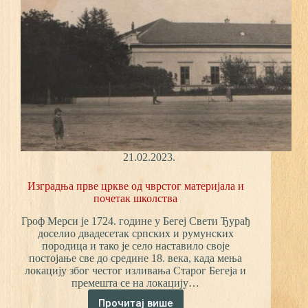
21.02.2023.
Изградња прве цркве од чврстог материјала и
почетак школства
Гроф Мерси је 1724. године у Бегеј Свети Ђурађ
доселио двадесетак српских и румунских
породица и тако је село наставило своје
постојање све до средине 18. века, када мења
локацију због честог изливања Старог Бегеја и
премешта се на локацију…
Прочитај више