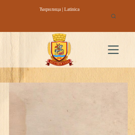
Skip
to
Ћирилица
|
Latinica
content